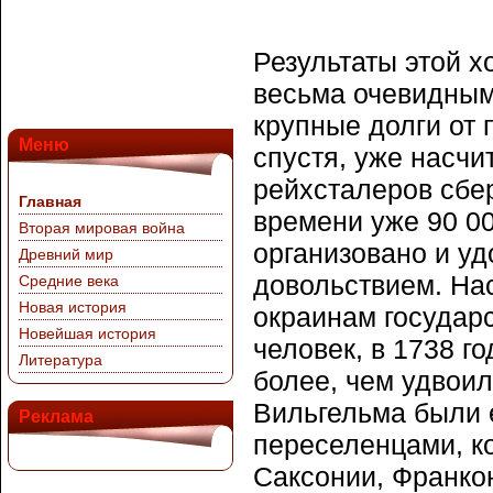
Результаты этой х
весьма очевидным
крупные долги от 
Меню
спустя, уже насчи
рейхсталеров сбе
Главная
времени уже 90 0
Вторая мировая война
организовано и у
Древний мир
довольствием. На
Средние века
Новая история
окраинам государс
Новейшая история
человек, в 1738 г
Литература
более, чем удвои
Вильгельма были е
Реклама
переселенцами, к
Саксонии, Франкони