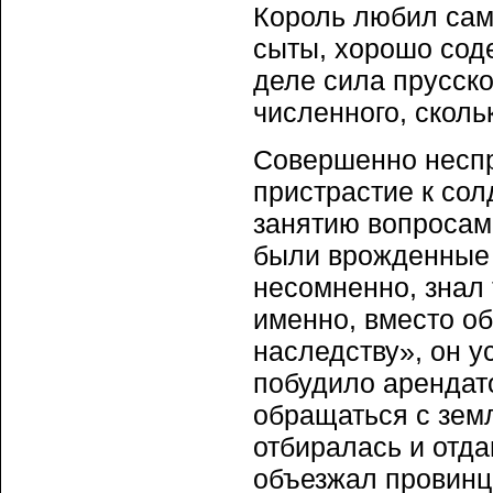
Король любил сам
сыты, хорошо сод
деле сила прусско
численного, сколь
Совершенно неспр
пристрастие к сол
занятию вопросами
были врожденные 
несомненно, знал 
именно, вместо о
наследству», он у
побудило арендат
обращаться с земл
отбиралась и отда
объезжал провинц