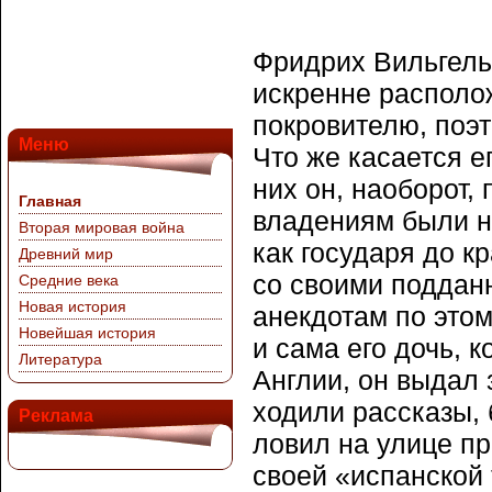
Фридрих Вильгель
искренне располо
покровителю, поэт
Меню
Что же касается е
них он, наоборот,
Главная
владениям были н
Вторая мировая война
как государя до к
Древний мир
со своими поддан
Средние века
Новая история
анекдотам по этом
Новейшая история
и сама его дочь, 
Литература
Англии, он выдал 
ходили рассказы, 
Реклама
ловил на улице п
своей «испанской 