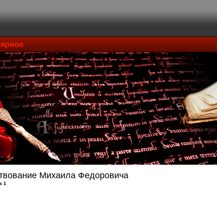
ярное
твование Михаила Федоровича
а 1