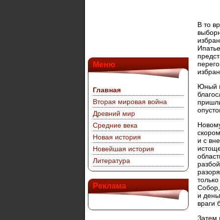
В то в
выборн
избран
Ипатье
предст
перего
Меню
избран
Юный и
Главная
благос
Вторая мировая война
пришли
опусто
Древний мир
Новому
Средние века
скором
Новая история
и с вн
истоще
Новейшая история
област
Литература
разбой
разоря
только
Реклама
Собор,
и день
враги 
Затем 