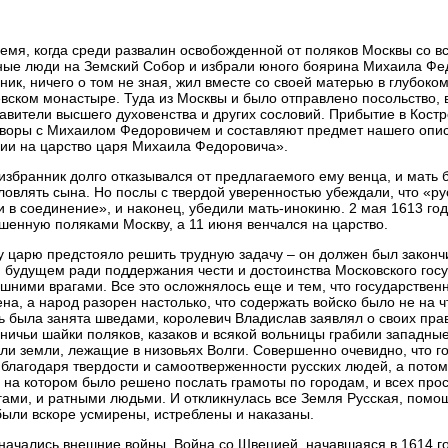
ремя, когда среди развалин освобожденной от поляков Москвы со в
ые люди на Земский Собор и избрали юного боярина Михаила Фед
ник, ничего о том не зная, жил вместе со своей матерью в глубоко
вском монастыре. Туда из Москвы и было отправлено посольство, в
авители высшего духовенства и других сословий. Прибытие в Костро
воры с Михаилом Федоровичем и составляют предмет нашего опис
ии на царство царя Михаила Федоровича».
збранник долго отказывался от предлагаемого ему венца, и мать 
ловлять сына. Но послы с твердой уверенностью убеждали, что «ру
 в соединение», и наконец, убедили мать-инокиню. 2 мая 1613 го
шенную поляками Москву, а 11 июня венчался на царство.
 царю предстояло решить трудную задачу – он должен был закончи
 будущем ради поддержания чести и достоинства Московского госу
ешними врагами. Все это осложнялось еще и тем, что государствен
на, а народ разорен настолько, что содержать войско было не на ч
ь была занята шведами, королевич Владислав заявлял о своих прав
ничьи шайки поляков, казаков и всякой вольницы грабили западные
ли земли, лежащие в низовьях Волги. Совершенно очевидно, что г
 благодаря твердости и самоотверженности русских людей, а пото
 на котором было решено послать грамоты по городам, и всех про
гами, и ратными людьми. И откликнулась все Земля Русская, помо
были вскоре усмирены, истреблены и наказаны.
начались внешние войны. Война со Швецией, начавшаяся в 1614 го