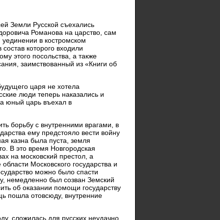
сей Земли Русской съехались
оровича Романова на царство, сам
м уединении в костромском
 состав которого входили
му этого посольства, а также
ания, заимствованный из «Книги об
будущего царя не хотела
сские люди теперь наказались и
да юный царь въехал в
ть борьбу с внутренними врагами, в
дарства ему предстояло вести войну
ная казна была пуста, земля
то. В это время Новгородская
ах на московский престол, а
 области Московского государства и
осударство можно было спасти
му, немедленно был созван Земский
сить об оказании помощи государству
щь пошла отовсюду, внутренние
ду, сложилась для русских неудачно.