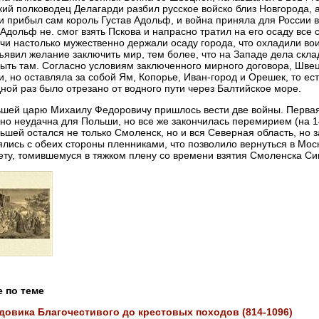
ий полководец Делагарди разбил русское войско близ Новгорода, 
 прибыл сам король Густав Адольф, и война приняла для России в
 Адольф не. смог взять Пскова и напрасно тратил на его осаду все 
чи настолько мужественно держали осаду города, что охладили вои
ъявил желание заключить мир, тем более, что на Западе дела скла
ыть там. Согласно условиям заключенного мирного договора, Швец
и, но оставляла за собой Ям, Копорье, Иван-город и Орешек, то ес
ной раз было отрезано от водного пути через Балтийское море.
шей царю Михаилу Федоровичу пришлось вести две войны. Первая в
но неудачна для Польши, но все же закончилась перемирием (на 1
ьшей остался не только Смоленск, но и вся Северная область, но
лись с обеих стороны пленниками, что позволило вернуться в Моск
ту, томившемуся в тяжком плену со времени взятия Смоленска Си
е по теме
довика Благочестивого до крестовых походов (814-1096)