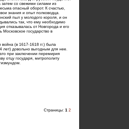
а затем со свежими силами из
есьма опасный оборот. К счастью,
свои знания и опыт полководца.
нский пыл у молодого короля, и он
дывались так, что ему необходимо
ия отказывалась от Новгорода и его
ть Московское государство в
ойна (в 1617-1618 гг.) была
4 лет) довольно выгодным для нее.
 зато при заключении перемирия
ву отцу государя, митрополиту
гизмундом.
Страницы:
1
2