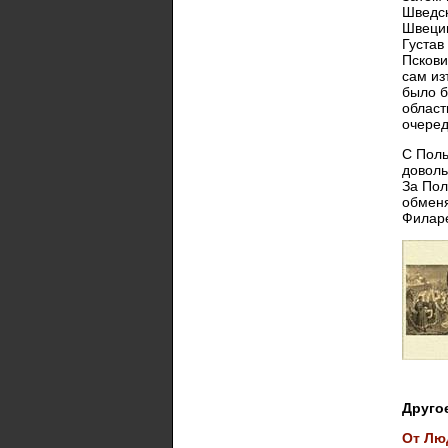
Шведск
Швеции
Густав
Пскови
сам из
было б
област
очеред
С Поль
доволь
За Пол
обменя
Филаре
Друго
От Лю