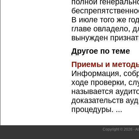
полной генеральн
беспрепятственное
В июле того же го
главе овладело, д
вынужден признать
Другое по теме
Приемы и методы
Информация, собр
ходе проверки, с
называется аудит
доказательств ау
процедуры. ...
Copyright © 2026 - Al