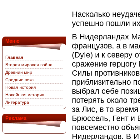
Насколько неудаче
успешно пошли их 
В Нидерландах Ма
Меню
французов, а в ма
(Dyle) и к северу
Главная
сражение герцогу 
Вторая мировая война
Силы противников
Древний мир
Средние века
приблизительно по
Новая история
выбрал себе пози
Новейшая история
потерять около тр
Литература
за Лис, в то врем
Брюссель, Гент и 
Реклама
повсеместно объя
Нидерландов. В Ит