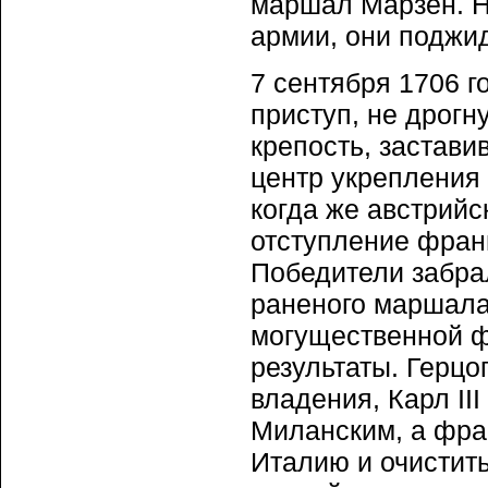
маршал Марзен. Н
армии, они поджид
7 сентября 1706 г
приступ, не дрогн
крепость, застави
центр укрепления 
когда же австрийс
отступление фран
Победители забрал
раненого маршала
могущественной ф
результаты. Герц
владения, Карл II
Миланским, а фра
Италию и очистить