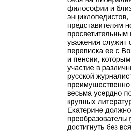
философии и близ
энциклопедистов, 
представителям н
просветительным и
уважения служит 
переписка ее с В
и пенсии, которы
участие в различ
русской журналист
преимущественно 
весьма усердно п
крупных литератур
Екатерине должно 
преобразовательн
достигнуть без вс