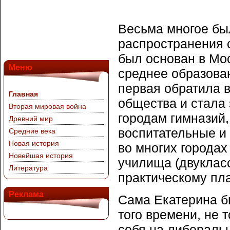
Весьма многое бы
распространения 
был основан в Мос
Меню
среднее образова
первая обратила 
Главная
общества и стала 
Вторая мировая война
городам гимназий,
Древний мир
воспитательные и 
Средние века
Новая история
во многих города
Новейшая история
училища (двуклас
Литература
практическому пл
Реклама
Сама Екатерина б
того времени, не 
себя на либераль