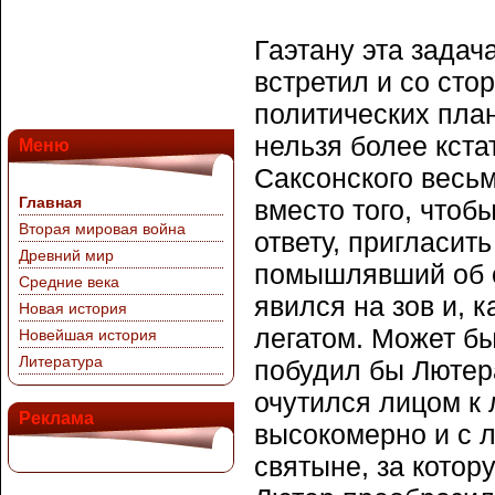
Гаэтану эта задач
встретил и со ст
политических пла
нельзя более кста
Меню
Саксонского весь
Главная
вместо того, чтоб
Вторая мировая война
ответу, пригласить
Древний мир
помышлявший об о
Средние века
явился на зов и, 
Новая история
легатом. Может бы
Новейшая история
Литература
побудил бы Лютера
очутился лицом к 
Реклама
высокомерно и с 
святыне, за котор