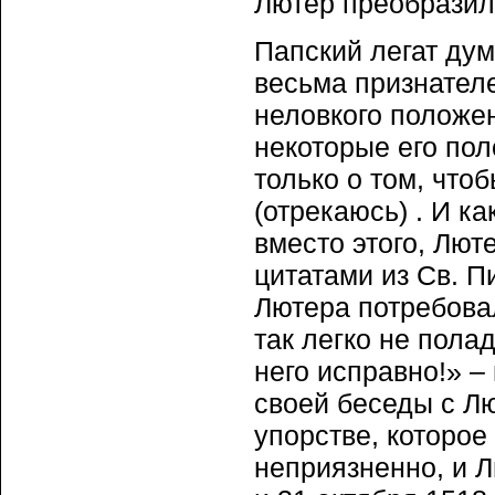
Лютер преобразил
Папский легат дум
весьма признателе
неловкого положе
некоторые его пол
только о том, что
(отрекаюсь) . И ка
вместо этого, Лют
цитатами из Св. П
Лютера потребовал
так легко не пола
него исправно!» –
своей беседы с Л
упорстве, которо
неприязненно, и Л