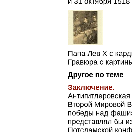
и 31 октября 1518
Папа Лев X с кар
Гравюра с картин
Другое по теме
Заключение.
Антигитлеровская
Второй Мировой В
победы над фашиз
представлял бы и
Потсдамской конфе