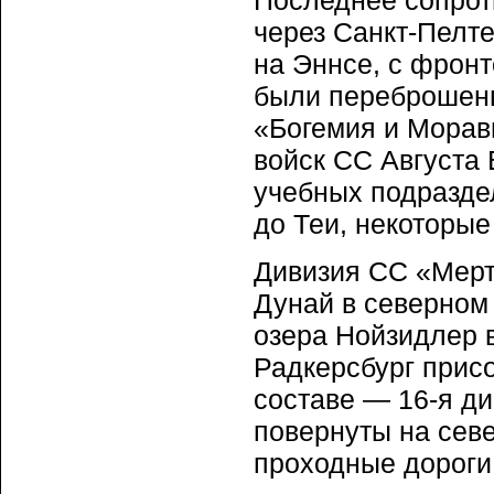
Последнее сопрот
через Санкт-Пелте
на Эннсе, с фронт
были переброшены
«Богемия и Морав
войск СС Августа 
учебных подразде
до Теи, некоторы
Дивизия СС «Мерт
Дунай в северном
озера Нойзидлер в
Радкерсбург присо
составе — 16-я ди
повернуты на севе
проходные дороги