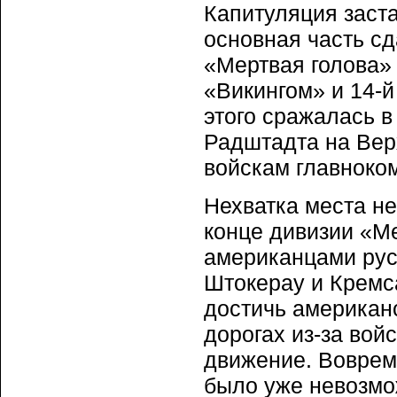
Капитуляция заст
основная часть с
«Мертвая голова»
«Викингом» и 14-
этого сражалась 
Радштадта на Вер
войскам главноко
Нехватка места не
конце дивизии «Ме
американцами рус
Штокерау и Кремса
достичь американ
дорогах из-за вой
движение. Воврем
было уже невозмо