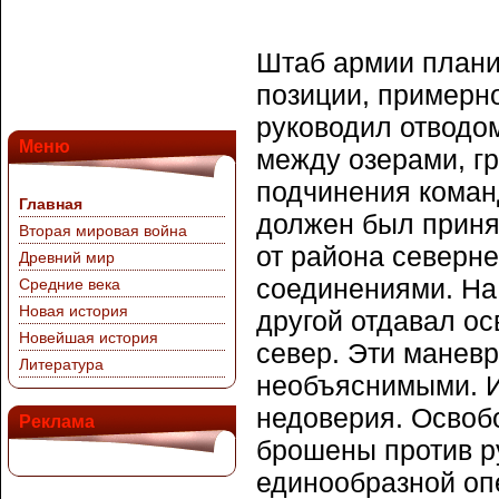
Штаб армии плани
позиции, примерно
руководил отводом
Меню
между озерами, г
подчинения коман
Главная
должен был приня
Вторая мировая война
от района северн
Древний мир
соединениями. На 
Средние века
Новая история
другой отдавал о
Новейшая история
север. Эти манев
Литература
необъяснимыми. И
недоверия. Освоб
Реклама
брошены против р
единообразной оп