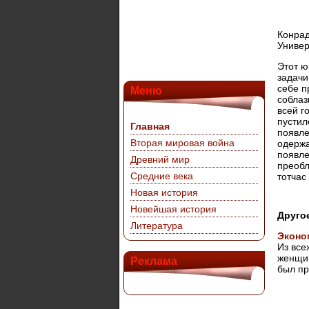
Конрад
Универ
Этот ю
задачи
себе п
Меню
соблаз
всей г
пустил
Главная
появле
Вторая мировая война
одержа
появле
Древний мир
преобл
Средние века
тотчас
Новая история
Новейшая история
Друго
Литература
Эконо
Из все
женщин
Реклама
был пр