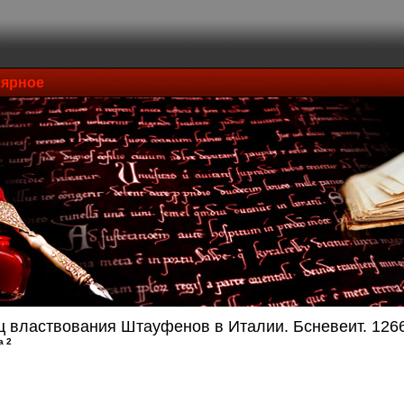
ярное
ц властвования Штауфенов в Италии. Бсневеит. 1266
а 2