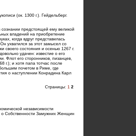
писи (ок. 1300 г.). Гейдельберг.
 в сознании предстоящей ему великой
ельных владений на приобретение
уках, когда вдруг представилась
Он ухватился за этот замысел со
и своего состояния и осенью 1267 г.
довольно удачен: известие о его
и. Флот его сторонников, пизанцев,
 г.); и хотя папа тотчас после
 большим почетом в Риме, где
тия о наступлении Конрадина Карл
Страницы:
1
2
номической независимости
кт о Собственности Замужних Женщин