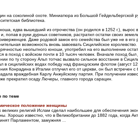
ин на соколиной охоте. Миниатюра из Большой Гейдельбергской руко
ситетская библиотека.
ноша, едва вышедший из отрочества (он родился в 1252 г.), вырос
 и, попав в руки дурных советников, растратил остатки своих зем
риверженцев. Даже родовой замок его семейства был уже не в его р
нительная возможность вновь завоевать Сицилийское королевство. 
орячностью неопытного юноши, употребил на его выполнение остатк
ся в поход с войском почти в 10 тысяч человек. Вначале поход был 
нии по ту сторону Альп тотчас вызвало сильное восстание в Сицили
л в сицилийских водах победу над французским флотом (август 1268
ния Конрадина в Италии отлучил его от церкви, он был встречен с
адала враждебная Карлу Анжуйскому партия. При получении извес
 же прекратил осаду Лючеры, главного города сарацин.
е по теме
мическое положение женщины
х великих религий Ислам сделал наибольшее для обеспечения эко
ы. Хорошо известно, что в Великобритании до 1882 года, когда А
инят Парламентом, замужняя ...