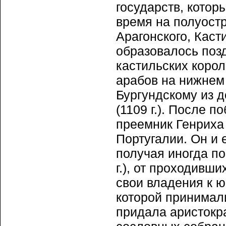
государств, кото
время на полуостр
Арагонского, Каст
образовалось позд
кастильских корол
арабов на нижнем
Бургундскому из 
(1109 г.). После п
преемник Генриха
Португалии. Он и 
получая иногда п
г.), от проходивш
свои владения к ю
которой принимали
придала аристокра