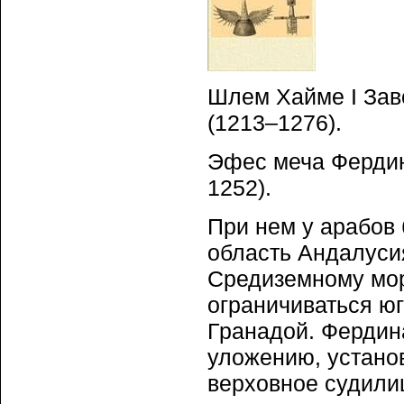
Шлем Хайме I Заво
(1213–1276).
Эфес меча Фердина
1252).
При нем у арабов
область Андалуси
Средиземному мо
ограничиваться ю
Гранадой. Фердин
уложению, устано
верховное судили