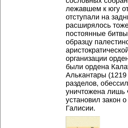
сословных собрани
лежавшем к югу от
отступали на задн
расширялось тоже 
постоянные битвы
образцу палестин
аристократической
организации орден
были ордена Калатр
Алькантары (1219 
разделов, обесси
уничтожена лишь Ф
установил закон о
Галисии.