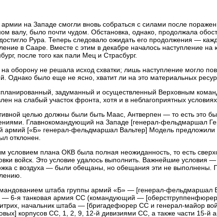
о армии на Западе смогли вновь собраться с силами после поражен
ом валу, было почти чудом. Обстановка, однако, продолжала обост
достигло Рура. Теперь следовало ожидать его продолжения — каж
ление в Сааре. Вместе с этим в декабре началось наступление н
бург, после того как пали Мец и Страсбург.
 на оборону не решала исход схватки; лишь наступление могло по
й. Однако было еще не ясно, хватит ли на это материальных ресур
спланированный, задуманный и осуществленный Верховным коман
лен на слабый участок фронта, хотя и в неблагоприятных условиях
ивной целью должны были быть Маас, Антверпен — то есть это б
ениями. Главнокомандующий на Западе [генерал-фельдмаршал Ге
й армий [«Б» генерал-фельдмаршал Вальтер] Модель предложили 
ыл отклонен.
м условием плана ОКВ была полная неожиданность, то есть сверх
овки войск. Это условие удалось выполнить. Важнейшие условия —
жка с воздуха — были обещаны, но обещания эти не выполнены. П
лению.
мандованием штаба группы армий «Б» — [генерал-фельдмаршал В
 — 6-я танковая армия СС (командующий — [оберстгруппенфюрер 
итрих, начальник штаба — [бригадефюрер СС и генерал-майор вой
нковых] корпусов СС, 1, 2, 9, 12-й дивизиями СС, а также части 15-