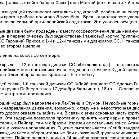
ла [танковых войск барона Хассо] фон Мантейфеля и части 7-й ар
 атакующей группировки оказались под угрозой, особенно на севе
ы врага в районе полигона Эльзенборн. Брешь для танкового уда
и после сильной артиллерийской подготовки. Это удалось осуществ
ые дивизии были подведены к месту сосредоточения лишь накануне
ии в первую очередь был задействован I танковый корпус [группе
СС Германа] Присса с 1-й и 12-й танковыми дивизиями СС. II танк
 во втором эшелоне.
ление началось 16 сентября.
 крыло — 12-я танковая дивизия СС [«Гитлерюгенд»] — с открыт
ерийском огне противника очень медленно в течение 8 дней продв
она Эльзенборна через Крикельт к Бютгенбаху.
дей слева, 1-й танковой дивизии СС [«Лейбштандарт СС Адольф Ги
ая группа Пейпера взяла 17 декабря Бюллинген, 18-го — Ставло, 
е контратаки противника.
щий удар был направлен на Ла-Глейц и Стумон. Неудобные горны
к направления движения, возможно, к тому же и недостаточная д
что дороги оказались забитыми. В связи с этим основная часть корп
я. Эта задержка позволила противнику принять контрмеры и провес
терян, а Пейпер, таким образом, отрезан от остальных войск. Ата
ом и южном направлениях. Тщетно пытались части «Лейбштандарт
 каждым часом оборонительные бои окруженной группы усиливали
пасов, Пейпер решил в ночь на 24 декабря взорвать свои танки и 