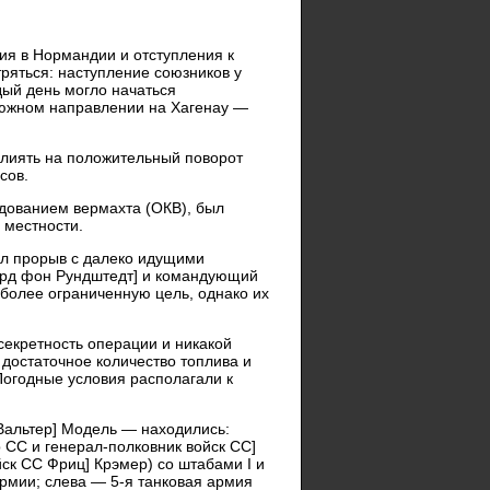
ия в Нормандии и отступления к
ряться: наступление союзников у
дый день могло начаться
а южном направлении на Хагенау —
влиять на положительный поворот
сов.
дованием вермахта (ОКВ), был
 местности.
ыл прорыв с далеко идущими
рд фон Рундштедт] и командующий
более ограниченную цель, однако их
секретность операции и никакой
 достаточное количество топлива и
огодные условия располагали к
альтер] Модель — находились:
СС и генерал-полковник войск СС]
ск СС Фриц] Крэмер) со штабами I и
й армии; слева — 5-я танковая армия