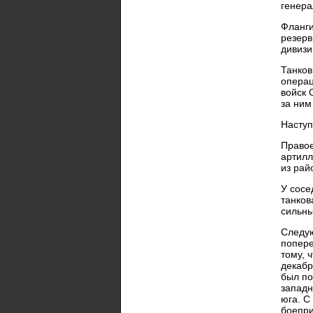
генера
Фланги
резерв
дивизи
Танков
операц
войск 
за ним
Наступ
Правое
артилл
из рай
У сосе
танков
сильны
Следую
попере
тому, 
декабр
был по
западн
юга. С
боепри