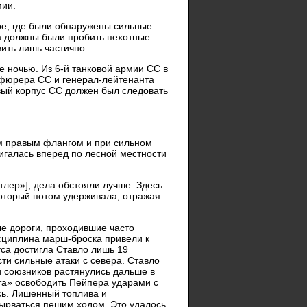
мии.
ре, где были обнаружены сильные
ра должны были пробить пехотные
ить лишь частично.
 ночью. Из 6-й танковой армии СС в
нфюрера СС и генерал-лейтенанта
овый корпус СС должен был следовать
ым правым флангом и при сильном
игалась вперед по лесной местности
тлер»], дела обстояли лучше. Здесь
который потом удерживала, отражая
е дороги, проходившие часто
исциплина марш-броска привели к
уса достигла Ставло лишь 19
ти сильные атаки с севера. Ставло
ки союзников растянулись дальше в
а» освободить Пейпера ударами с
сь. Лишенный топлива и
вырваться пешим ходом. Это удалось