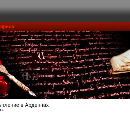
ярное
упление в Арденнах
а 1