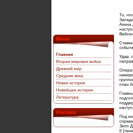
То, чт
Западн
Ахена 
наступ
Вейсен
Меню
Ставка
событи
Главная
Удар, 
направ
Вторая мировая война
Древний мир
Операт
намер
Средние века
группо
Новая история
план б
Новейшая история
Главны
Литература
подгот
поддер
наступ
Реклама
Под ко
справа
Зепп Д
II [та