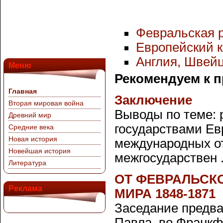
Февральская 
Европейский кр
Англия, Швей
Меню
Рекомендуем к 
Главная
Заключение
Вторая мировая война
Выводы по теме: 
Древний мир
государствами Ев
Средние века
Новая история
международных о
Новейшая история
межгосударствен .
Литература
ОТ ФЕВРАЛЬСК
Реклама
МИРА 1848-1871
Заседание предва
Павла, во Франкф