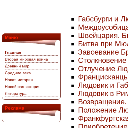
Габсбурги и Л
Междоусобица
Швейцария. Би
Меню
Битва при Мюл
Завоевание Б
Главная
Столкновение 
Вторая мировая война
Древний мир
Отлучение Лю
Средние века
Францисканцы
Новая история
Людовик и Габ
Новейшая история
Людовик в Ри
Литература
Возвращение. 
Реклама
Положение Люд
Франкфуртска
Приобретение 