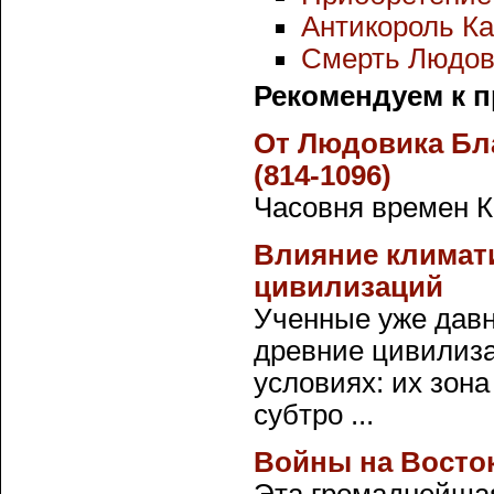
Антикороль К
Смерть Людови
Рекомендуем к 
От Людовика Бл
(814-1096)
Часовня времен К
Влияние климати
цивилизаций
Ученные уже давн
древние цивилиза
условиях: их зон
субтро ...
Войны на Востоке.