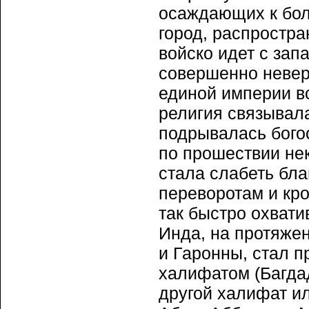
осаждающих к бол
город, распростра
войско идет с зап
совершенно невер
единой империи вс
религия связывала
подрывалась бого
по прошествии не
стала слабеть бл
переворотам и кр
так быстро охвати
Инда, на протяжен
и Гаронны, стал п
халифатом (Багда
другой халифат и