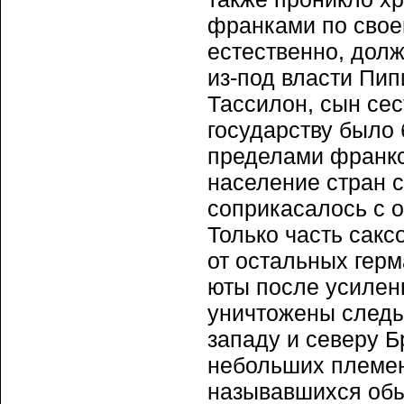
франками по свое
естественно, долж
из-под власти Пи
Тассилон, сын се
государству было
пределами франкск
население стран 
соприкасалось с 
Только часть саксо
от остальных герм
юты после усилен
уничтожены следы 
западу и северу Б
небольших племен
называвшихся обы