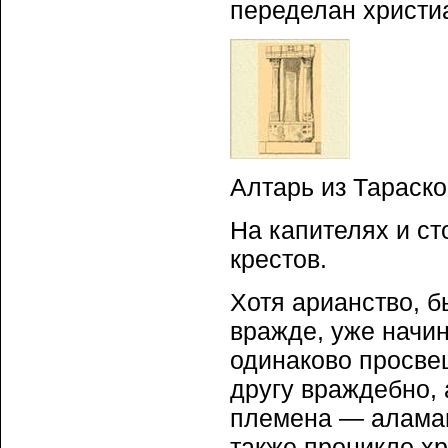
переделан христи
Алтарь из Тараско
На капителях и с
крестов.
Хотя арианство, б
вражде, уже начин
одинаково просве
другу враждебно, 
племена — аламан
также проникло х