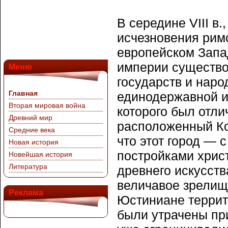
В середине VIII в.
исчезновения рим
европейском Запа
империи существо
Меню
государств и наро
Главная
единодержавной и
Вторая мировая война
которого был отли
Древний мир
расположенный Ко
Средние века
что этот город — 
Новая история
постройками хрис
Новейшая история
Литература
древнего искусст
величавое зрелищ
Реклама
Юстиниане террит
были утрачены при