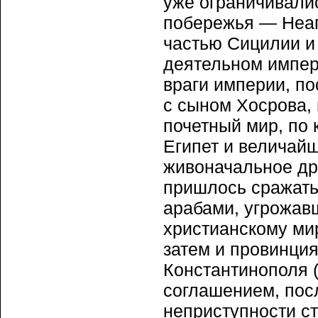
уже ограничивали
побережья — Неап
частью Сицилии и
деятельном импер
враги империи, п
с сыном Хосрова, 
почетный мир, по
Египет и величай
живоначальное др
пришлось сражать
арабами, угрожавш
христианскому мир
затем и провинция
Константинополя (
соглашением, посл
неприступности с