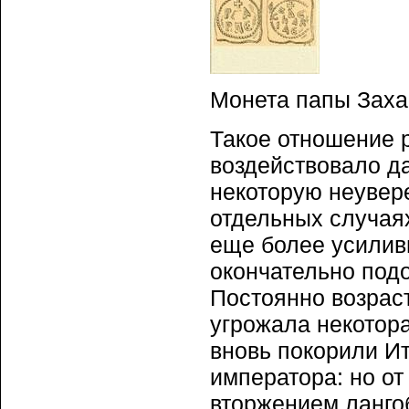
Монета папы Заха
Такое отношение 
воздействовало д
некоторую неувер
отдельных случая
еще более усиливш
окончательно под
Постоянно возрас
угрожала некотора
вновь покорили Ит
императора: но от
вторжением лангоб