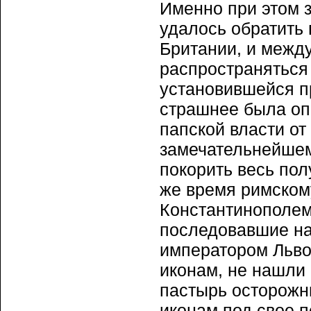
Именно при этом 
удалось обратить 
Британии, и межд
распространяться 
установившейся п
страшнее была оп
папской власти от
замечательнейшем
покорить весь пол
же время римскому
Константинополем 
последовавшие на 
императором Льво
иконам, не нашли о
пастырь осторожн
иконам под свое п