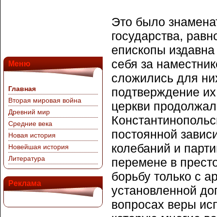
Это было знамена
государства, равн
епископы издавна
себя за наместник
Меню
сложились для них
Главная
подтверждение их 
Вторая мировая война
церкви продолжал
Древний мир
Константинопольск
Средние века
постоянной зависим
Новая история
колебаний и парт
Новейшая история
Литература
перемене в прест
борьбу только с а
Реклама
установленной дог
вопросах веры исп