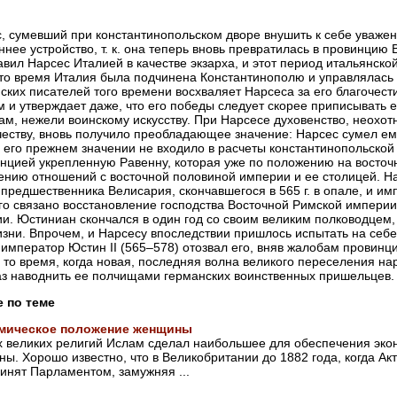
, сумевший при константинопольском дворе внушить к себе уважен
ннее устройство, т. к. она теперь вновь превратилась в провинци
авил Нарсес Италией в качестве экзарха, и этот период итальянско
в это время Италия была подчинена Константинополю и управлялась 
ских писателей того времени восхваляет Нарсеса за его благочес
 и утверждает даже, что его победы следует скорее приписывать
ам, нежели воинскому искусству. При Нарсесе духовенство, неохо
еству, вновь получило преобладающее значение: Нарсес сумел ем
 его прежнем значении не входило в расчеты константинопольской 
нцией укрепленную Равенну, которая уже по положению на восточ
ению отношений с восточной половиной империи и ее столицей. На
 предшественника Велисария, скончавшегося в 565 г. в опале, и и
го связано восстановление господства Восточной Римской империи
и. Юстиниан скончался в один год со своим великим полководцем, 
изни. Впрочем, и Нарсесу впоследствии пришлось испытать на себ
император Юстин II (565–578) отозвал его, вняв жалобам провинци
 в то время, когда новая, последняя волна великого переселения н
з наводнить ее полчищами германских воинственных пришельцев.
е по теме
мическое положение женщины
х великих религий Ислам сделал наибольшее для обеспечения эко
ы. Хорошо известно, что в Великобритании до 1882 года, когда А
инят Парламентом, замужняя ...