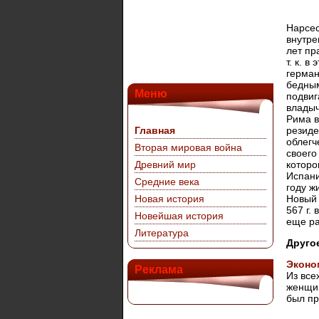
Нарсес
внутре
лет пр
т. к. 
герман
бедным
Меню
подвиг
владыч
Рима в
Главная
резиде
облегч
Вторая мировая война
своего
Древний мир
которо
Испани
Средние века
году ж
Новая история
Новый 
567 г.
Новейшая история
еще ра
Литература
Друго
Эконо
Реклама
Из все
женщин
был пр