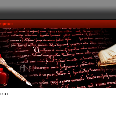
ярное
рхат