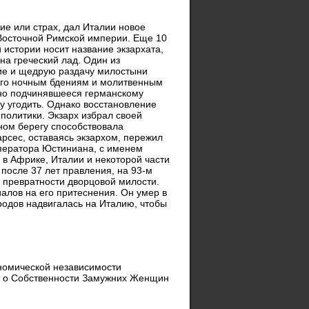
ие или страх, дал Италии новое
ю Восточной Римской империи. Еще 10
й истории носит название экзархата,
на греческий лад. Один из
тие и щедрую раздачу милостыни
 его ночным бдениям и молитвенным
тно подчинявшееся германскому
у угодить. Однако восстановление
политики. Экзарх избрал своей
ном берегу способствовала
рсес, оставаясь экзархом, пережил
мператора Юстиниана, с именем
 в Африке, Италии и некоторой части
после 37 лет правления, на 93-м
е превратности дворцовой милости.
алов на его притеснения. Он умер в
ародов надвигалась на Италию, чтобы
номической независимости
кт о Собственности Замужних Женщин