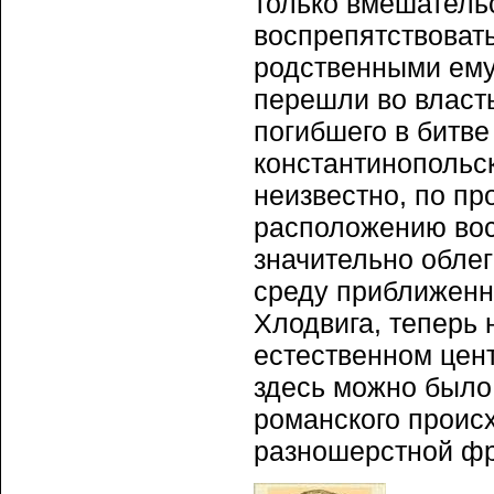
только вмешатель
воспрепятствоват
родственными ему 
перешли во власт
погибшего в битве
константинопольск
неизвестно, по пр
расположению вост
значительно облег
среду приближенн
Хлодвига, теперь
естественном цент
здесь можно было 
романского проис
разношерстной фр