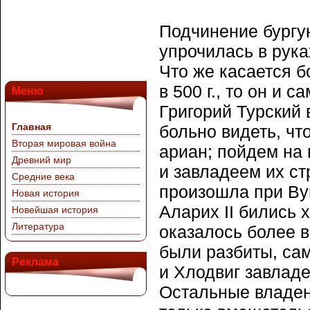
Подчинение бургун
упрочилась в рук
Что же касается б
в 500 г., то он и 
Меню
Григорий Турский 
Главная
больно видеть, чт
Вторая мировая война
ариан; пойдем на
Древний мир
и завладеем их с
Средние века
произошла при Вуй
Новая история
Аларих II бились 
Новейшая история
Литература
оказалось более 
были разбиты, сам
Реклама
и Хлодвиг завладе
Остальные владен