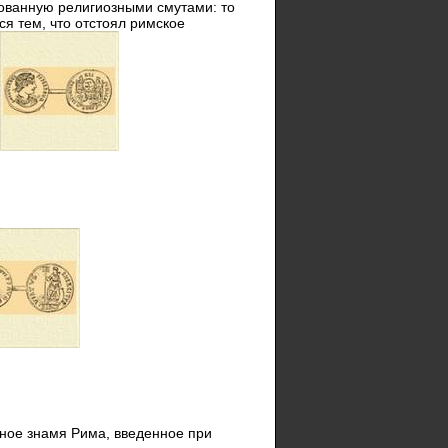
нованную религиозными смутами: то
ся тем, что отстоял римское
ное знамя Рима, введенное при