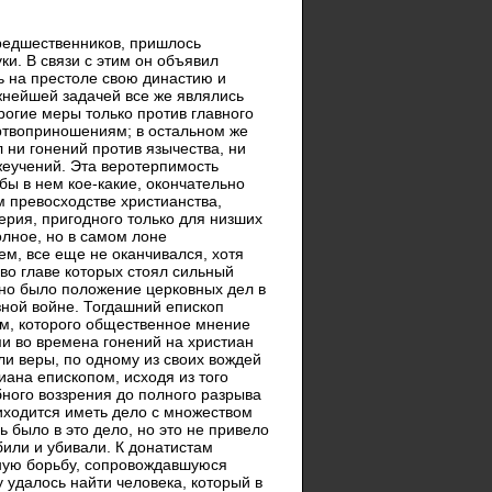
предшественников, пришлось
ки. В связи с этим он объявил
ь на престоле свою династию и
жнейшей задачей все же являлись
рогие меры только против главного
ертвоприношениям; в остальном же
 ни гонений против язычества, ни
жеучений. Эта веротерпимость
бы в нем кое-какие, окончательно
 превосходстве христианства,
ерия, пригодного только для низших
олное, но в самом лоне
м, все еще не оканчивался, хотя
во главе которых стоял сильный
но было положение церковных дел в
зной войне. Тогдашний епископ
м, которого общественное мнение
ими во времена гонений на христиан
ли веры, по одному из своих вождей
иана епископом, исходя из того
бного воззрения до полного разрыва
риходится иметь дело с множеством
 было в это дело, но это не привело
били и убивали. К донатистам
нную борьбу, сопровождавшуюся
удалось найти человека, который в