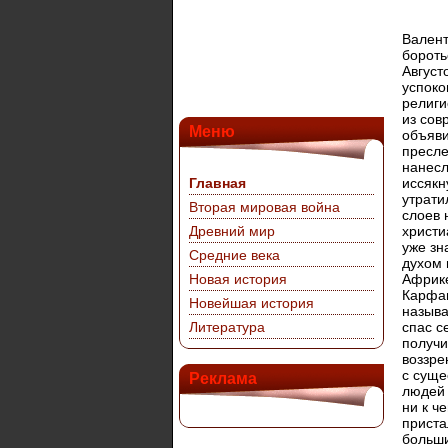
Валент
бороть
Август
успоко
религи
из сов
Меню
объяви
пресле
нанесл
Главная
иссякн
утрати
Вторая мировая война
слоев 
Древний мир
христи
уже зн
Средние века
духом 
Новая история
Африке
Карфаг
Новейшая история
называ
Литература
спас с
получи
воззре
с суще
Реклама
людей 
ни к ч
приста
больши