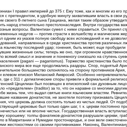
иниан I правил империей до 375 г. Ему тоже, как и многим из его 
ся с претендентом, в удобную минуту захватившим власть в свои ру
ом своего 8-летнего сына Грациана, желая таким образом утвердит
ить народ относительно престолонаследия. Внутри государства ва
озные вопросы. Валентиан сумел с ними справиться. Он принял ст
ременных недугов — против страсти к волшебству и магическим ж
л одним из указов полную свободу всех исповеданий и не дозволил
дований, направленных в среде христианства против различных л
а язычеству последний удар; гонения, быть может, еще пробудили 
увшие жизненные силы; теперь же оно, при огромном нравственном
ло всякий смысл и значение и понемногу снизошло на ступень суев
населения (pagani — paganismus). Торжество христианства было п
анского мира все еще продолжались раздоры. Спор, поднятый Арие
ачительное большинство склонялось на сторону противников Ария, 
и елевом епископ Миланский Амвросий. Особенно непривлекатель
, где с 311 г. догматические споры привели к формальной религио
енский Цецилиан был посвящен в епископский сан духовным лицо
ло «предателем» (traditor) за то, что он наравне со многими друг
ебе жизнь тем, что выдал святые книги языческим властям. Ревните
вшие название донатистов, не захотели поэтому признавать Цецил
ния, что церковь должна состоять только из чистых людей. От подо
ствующей церковью был только один шаг, т. к. церкви постоянно п
нечистых или не вполне чистых. Государственная власть вступилась
ему хорошему: толпы фанатиков-донатистов разрушали церкви, гра
ло в Мавритании и Нумидии простонародье, и они вели ожесточе
ми жестокостями со своими противниками. Наконец, Валентиниану 