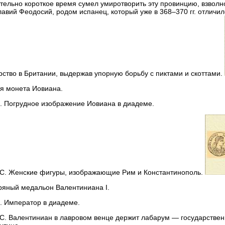
тельно короткое время сумел умиротворить эту провинцию, взвол
авий Феодосий, родом испанец, который уже в 368–370 гг. отличил
рство в Британии, выдержав упорную борьбу с пиктами и скоттами.
я монета Иовиана.
 Погрудное изображение Иовиана в диадеме.
С. Женские фигуры, изображающие Рим и Константинополь.
яный медальон Валентиниана I.
 Император в диадеме.
. Валентиниан в лавровом венце держит лабарум — государствен