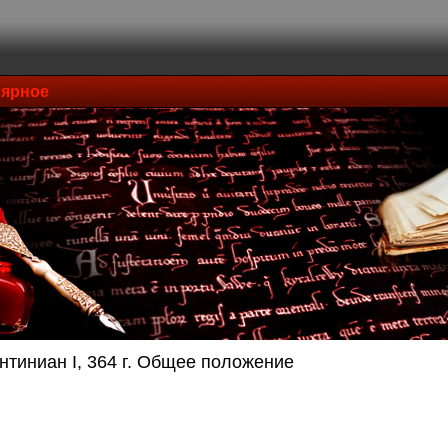
ярное
нтиниан I, 364 г. Общее положение