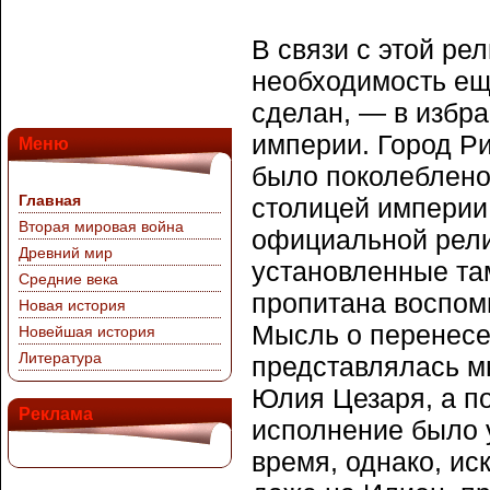
В связи с этой ре
необходимость еще
сделан, — в избра
империи. Город Ри
Меню
было поколеблено
Главная
столицей империи,
Вторая мировая война
официальной рели
Древний мир
установленные там
Средние века
пропитана воспом
Новая история
Мысль о перенесе
Новейшая история
Литература
представлялась м
Юлия Цезаря, а по
Реклама
исполнение было 
время, однако, и