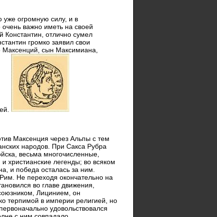
о уже огромную силу, и в
 очень важно иметь на своей
й Константин, отлично сумел
нстантин громко заявил свои
о Максенций, сын Максимиана,
ией.
отив Максенция через Альпы с тем
манских народов. При Сакса Рубра
ойска, весьма многочисленные,
, и христианские легенды; во всяком
а, и победа осталась за ним.
 Рим. Не переходя окончательно на
тановился во главе движения,
 союзником, Лицинием, он
ко терпимой в империи религией, но
 первоначально удовольствовался
олне с ним совпадало.