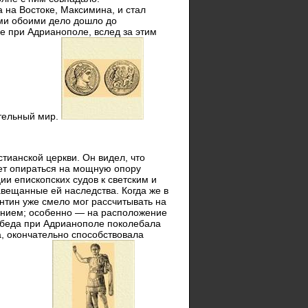
 на Востоке, Максимина, и стал
ми обоими дело дошло до
е при Адрианополе, вслед за этим
тельный мир.
тианской церкви. Он видел, что
дет опираться на мощную опору
ии епископских судов к светским и
вещанные ей наследства. Когда же в
нтин уже смело мог рассчитывать на
инием; особенно — на расположение
обеда при Адрианополе поколебала
а, окончательно способствовала