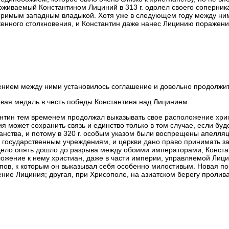
живаемый Константином Лициний в 313 г. одолел своего соперника
римым западным владыкой. Хотя уже в следующем году между ни
енного столкновения, и Константин даже нанес Лицинию поражени
нием между ними установилось соглашение и довольно продолжи
вая медаль в честь победы Константина над Лицинием
нтин тем временем продолжал выказывать свое расположение хрис
я может сохранить связь и единство только в том случае, если бу
анства, и потому в 320 г. особым указом были воспрещены апелляц
 государственным учреждениям, и церкви дано право принимать за
 дело опять дошло до разрыва между обоими императорами, Конста
ожение к нему христиан, даже в части империи, управляемой Лиц
пов, к которым он выказывал себя особенно милостивым. Новая п
ние Лициния; другая, при Хрисополе, на азиатском берегу пролив