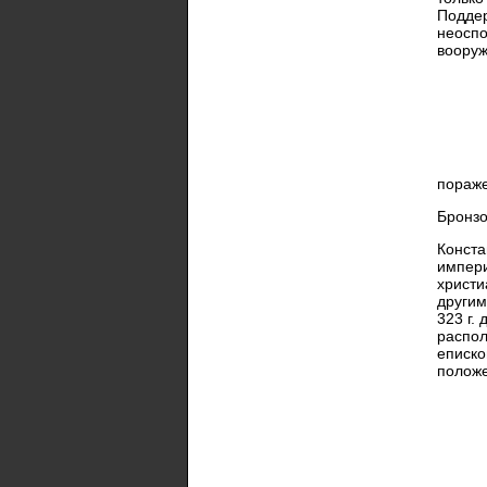
Поддер
неоспо
вооруж
пораже
Бронзо
Конста
импери
христи
другим
323 г.
распол
еписко
положе