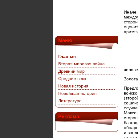
Иначе,
междоу
сторон
оценит
притяз
Меню
Главная
Вторая мировая война
челове
Древний мир
Средние века
Золота
Новая история
Предло
войско
Новейшая история
(второ
Литература
сошлис
случае
Максен
Реклама
сторон
благоп
обнаро
и впол
только