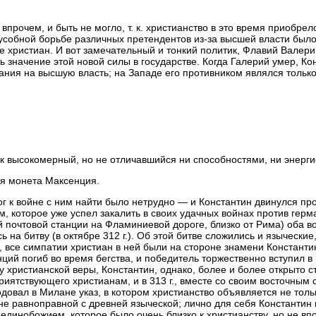
 впрочем, и быть не могло, т. к. христианство в это время приобрел
собной борьбе различных претендентов из-за высшей власти было
е христиан. И вот замечательный и тонкий политик, Флавий Валери
ь значение этой новой силы в государстве. Когда Галерий умер, Ко
ания на высшую власть; на Западе его противником являлся тольк
к высокомерный, но не отличавшийся ни способностями, ни энерг
я монета Максенция.
г к войне с ним найти было нетрудно — и Константин двинулся пр
м, которое уже успел закалить в своих удачных войнах против гер
й почтовой станции на Фламиниевой дороге, близко от Рима) оба в
ь на битву (в октябре 312 г.). Об этой битве сложились и языческие
, все симпатии христиан в ней были на стороне знамени Константин
ций погиб во время бегства, и победитель торжественно вступил в
у христианской веры, Константин, однако, более и более открыто с
риятствующего христианам, и в 313 г., вместе со своим восточным
довал в Милане указ, в котором христианство объявляется не толь
не равноправной с древней языческой; лично для себя Константин
 единобожием, которое было очень близко к христианству, но не вп