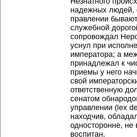
Незнатного происх
надежных людей, о
правлении бывают
служебной дорогой
сопровождал Неро
уснул при исполн
императора; а меж
принадлежал к чи
приемы у него нач
свой императорски
ответственную дол
сенатом обнародо
управлении (lex de
находчив, облада
односторонне, не 
воспитан.