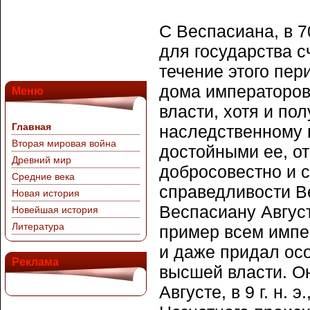
С Веспасиана, в 7
для государства с
течение этого пер
дома императоров
Меню
власти, хотя и пол
Главная
наследственному п
Вторая мировая война
достойными ее, от
Древний мир
добросовестно и с
Средние века
справедливости В
Новая история
Веспасиану Август
Новейшая история
Литература
пример всем импе
и даже придал ос
Реклама
высшей власти. О
Августе, в 9 г. н.