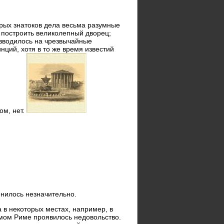
орых знатоков дела весьма разумные
я построить великолепный дворец;
изводилось на чрезвычайные
нций, хотя в то же время известий
ом, нет.
енилось незначительно.
 в некоторых местах, например, в
мом Риме проявилось недовольство.