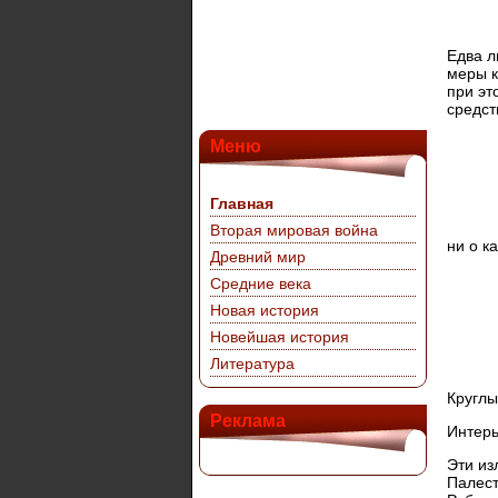
Едва л
меры к
при эт
средст
Меню
Главная
Вторая мировая война
ни о к
Древний мир
Средние века
Новая история
Новейшая история
Литература
Круглы
Реклама
Интерь
Эти из
Палест