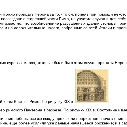
и можно порицать Нерона за то, что он, приняв при помощи некот
 воссозданию сгоревшей части Рима, не упустил случая и для себ
ом известно, что возобновление разрушенных зданий столицы про
ва и на дополнительные налоги, собранные со всей Италии и прови
аких суровых мерах, которые были бы в этом случае приняты Нерон
й храм Весты в Риме. По рисунку XIX в.
ер римского Пантеона в разрезе. По рисунку XIX в. Состояние изм
лишние поборы все же всюду произвели неприятное впечатление, а
ине, еще более усилили уже раньше начавшееся брожение; и в са