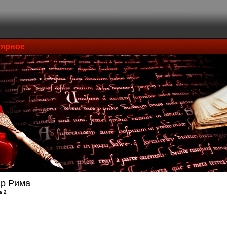
ярное
р Рима
а 2