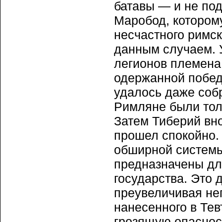
батавы — и не под
Маробод, котором
несчастного римск
данным случаем. 
легионов племена
одержанной побед
удалось даже собр
Римляне были тол
Затем Тиберий вно
прошел спокойно. 
обширной системы
предназначены дл
государства. Это 
преувеличивая не
нанесенного в Тев
грозящую опасност