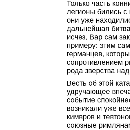
Только часть конн
легионы бились с 
они уже находилис
дальнейшая битва
исчез, Вар сам за
примеру: этим сам
германцев, котор
сопротивлением р
рода зверства на
Весть об этой кат
удручающее впеча
событие спокойне
возникали уже вс
кимвров и тевтоно
союзные римлянам