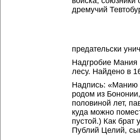
войска, союзники 
дремучий Тевтобур
предательски уни
Надгробие Мания Ц
лесу. Найдено в 16
Надпись: «Манию 
родом из Бононии,
половиной лет, па
куда можно помес
пустой.) Как брат
Публий Целий, сын