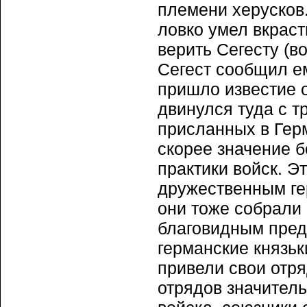
племени херусков.
ловко умел вкраст
верить Сегесту (в
Сегест сообщил е
пришло известие о
двинулся туда с 
присланных в Гер
скорее значение 
практики войск. Эт
дружественным ге
они тоже собрали 
благовидным предл
германские князьк
привели свои отря
отрядов значител