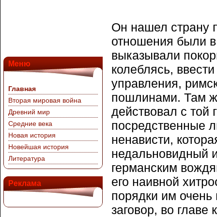
Он нашел страну 
отношения были в 
выказывали покорн
Меню
колеблясь, ввест
управления, римск
Главная
пошлинами. Там же
Вторая мировая война
действовал с той 
Древний мир
посредственные лю
Средние века
Новая история
ненависти, котора
Новейшая история
недальновидный и
Литература
германским вождя
его наивной хитро
Реклама
порядки им очень 
заговор, во главе