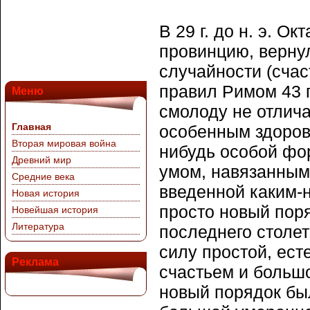
В 29 г. до н. э. О
провинцию, вернул
случайности (счас
правил Римом 43 г
Меню
смолоду не отлич
Главная
особенным здоров
Вторая мировая война
нибудь особой фо
Древний мир
умом, навязанным
Средние века
введенной каким-
Новая история
просто новый пор
Новейшая история
Литература
последнего столет
силу простой, ес
Реклама
счастьем и большо
новый порядок был