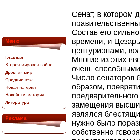
Сенат, в котором 
правительственны
Состав его сильн
времени, и Цезар
Меню
центурионами, во
Главная
Многие из этих в
Вторая мировая война
очень способными
Древний мир
Число сенаторов б
Средние века
образом, преврати
Новая история
предварительного
Новейшая история
Литература
замещения высших
являлся блестящи
Реклама
нужно было пораз
собственно говоря