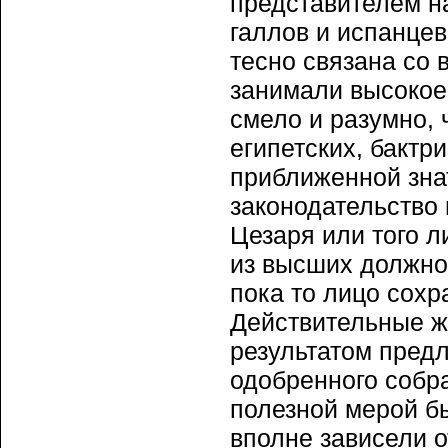
представителем н
галлов и испанцев
тесно связана со 
занимали высокое
смело и разумно,
египетских, бактр
приближенной зна
законодательство 
Цезаря или того л
из высших должнос
пока то лицо сох
Действительные ж
результатом пред
одобренного собр
полезной мерой бы
вполне зависели о