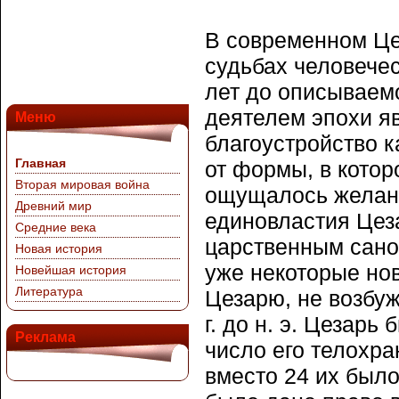
В современном Це
судьбах человечес
лет до описываем
деятелем эпохи я
Меню
благоустройство 
Главная
от формы, в котор
Вторая мировая война
ощущалось желани
Древний мир
единовластия Цез
Средние века
царственным сано
Новая история
уже некоторые но
Новейшая история
Литература
Цезарю, не возбу
г. до н. э. Цезарь
Реклама
число его телохран
вместо 24 их было