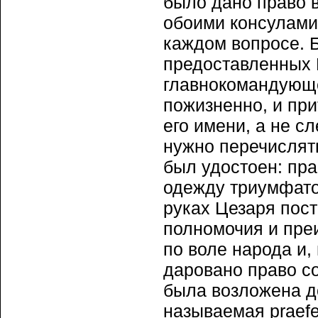
было дано право 
обоими консулами
каждом вопросе. 
предоставленных Ц
главнокомандующе
пожизненно, и при
его имени, а не сл
нужно перечислят
был удостоен: пра
одежду триумфатор
руках Цезаря пос
полномочия и пре
по воле народа и,
даровано право со
была возложена д
называемая praef