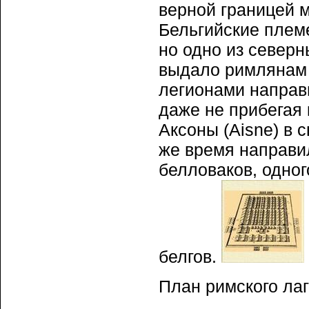
верной границей 
Бельгийские плем
но одно из северн
выдало римлянам и
легионами направи
даже не прибегая 
Аксоны (Aisne) в 
же время направил
белловаков, одног
белгов.
План римского лаг