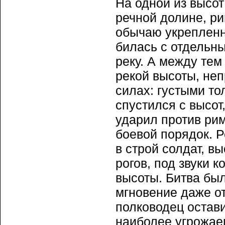
На одной из высот
речной долине, ри
обычаю укрепленн
билась с отдельны
реку. А между те
рекой высоты, неп
силах: густыми то
спустился с высот
ударил против рим
боевой порядок. Р
в строй солдат, в
рогов, под звуки 
высоты. Битва бы
мгновение даже о
полководец остав
наиболее угрожае