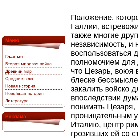
Положение, которо
Галлии, встревожи
также многие друг
Меню
независимость, и 
воспользоваться 
Главная
полномочием для 
Вторая мировая война
что Цезарь, воюя 
Древний мир
блеске бессмысле
Средние века
Новая история
закалить войско д
Новейшая история
впоследствии дума
Литература
понимать Цезаря, 
проницательным у
Реклама
Италию, центр рим
грозивших ей со 