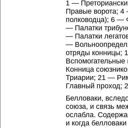
1 — Преториански
Правые ворота; 4 
полководца); 6 — 
— Палатки трибун
— Палатки легато
— Вольноопредел
отряды конницы; 
Вспомогательные 
Конница союзнико
Триарии; 21 — Ри
Главный проход; 2
Белловаки, вследс
союза, и связь ме
ослабла. Содержа
и когда белловаки