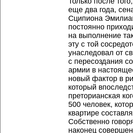
Только после того
еще два года, сен
Сципиона Эмилиан
постоянно приход
на выполнение так
эту с той сосредо
унаследовал от св
с пересоздания с
армии в настоящее
новый фактор в ри
который впоследс
преторианская ког
500 человек, кото
квартире составл
Собственно говор
наконец совершенн