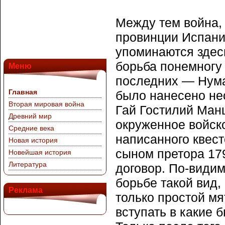
Между тем война,
провинции Испани
упоминаются здесь
борьба понемногу 
Меню
последних — Нума
Главная
было нанесено неск
Вторая мировая война
Гай Гостилий Манц
Древний мир
окруженное войско
Средние века
написанного квес
Новая история
сыном претора 179 
Новейшая история
Литература
договор. По-видим
борьбе такой вид,
Реклама
только простой мя
вступать в какие 