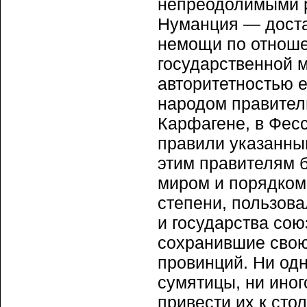
непреодолимыми р
Нуманция — доста
немощи по отноше
государственной 
авторитетностью 
народом правители
Карфагене, в Фес
правили указанны
этим правителям 
миром и порядком.
степени, пользов
и государства сою
сохранившие свою
провинций. Ни одн
сумятицы, ни иног
привести их к сто