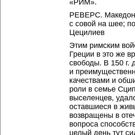
«РИМ».
РЕВЕРС. Македонс
с совой на шее; п
Цецилиев
Этим римским войс
Греции в это же в
свободы. В 150 г.
и преимущественн
качествами и обш
роли в семье Сцип
выселенцев, удало
оставшиеся в жив
возвращены в оте
вопроса способст
целый день тут с