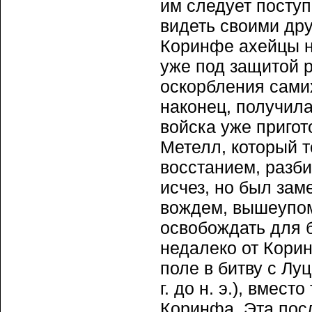
им следует посту
видеть своими дру
Коринфе ахейцы н
уже под защитой р
оскорбления сами
наконец, получила
войска уже пригот
Метелл, который т
восстанием, разби
исчез, но был за
вождем, вышеупом
освобождать для 
недалеко от Корин
поле в битву с Л
г. до н. э.), вмес
Коринфа. Эта пос