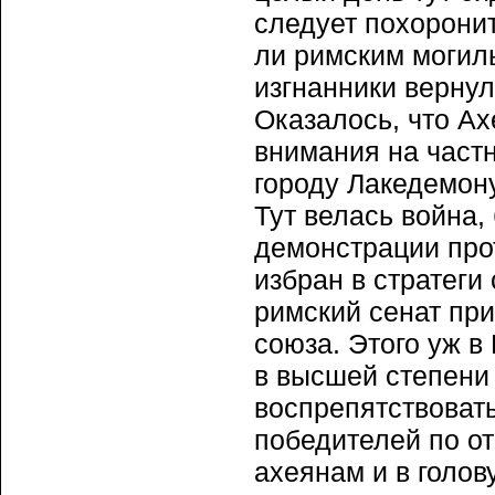
следует похорони
ли римским могиль
изгнанники верну
Оказалось, что А
внимания на част
городу Лакедемону
Тут велась война,
демонстрации прот
избран в стратеги
римский сенат пр
союза. Этого уж в
в высшей степени
воспрепятствоват
победителей по о
ахеянам и в голов