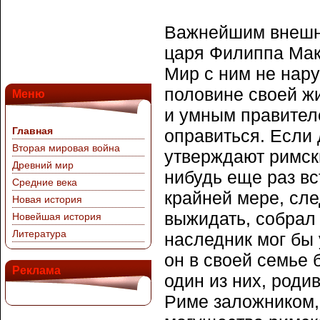
Важнейшим внешни
царя Филиппа Маке
Мир с ним не наруш
половине своей ж
Меню
и умным правителе
Главная
оправиться. Если 
Вторая мировая война
утверждают римски
Древний мир
нибудь еще раз вс
Средние века
крайней мере, сле
Новая история
выжидать, собрал 
Новейшая история
Литература
наследник мог бы
он в своей семье 
Реклама
один из них, роди
Риме заложником,