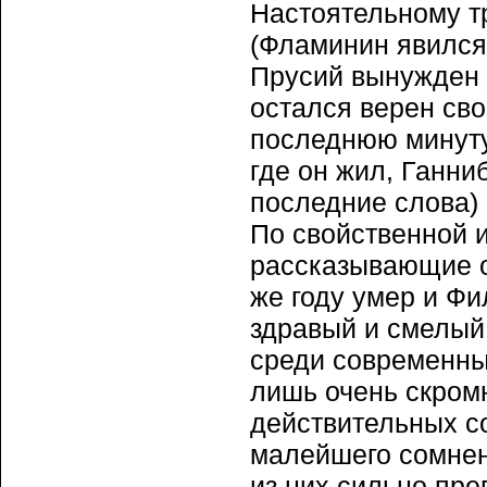
Настоятельному т
(Фламинин явился 
Прусий вынужден
остался верен сво
последнюю минуту
где он жил, Ганни
последние слова) 
По свойственной и
рассказывающие о 
же году умер и Фи
здравый и смелый 
среди современны
лишь очень скром
действительных со
малейшего сомнен
из них сильно пре