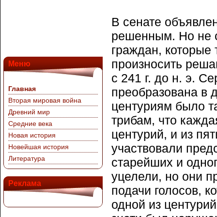
В сенате объявле
решенным. Но не с
граждан, которые
произносить реша
Меню
с 241 г. до н. э.
Главная
преобразована в 
Вторая мировая война
центуриям было та
Древний мир
трибам, что кажда
Средние века
центурий, и из пя
Новая история
участвовали предс
Новейшая история
Литература
старейших и одно
уцелели, но они п
Реклама
подачи голосов, к
одной из центурий