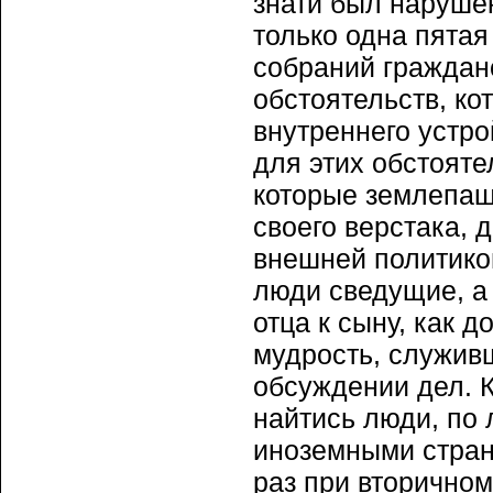
знати был наруше
только одна пятая
собраний граждан
обстоятельств, к
внутреннего устро
для этих обстоят
которые землепаше
своего верстака, 
внешней политикой
люди сведущие, а
отца к сыну, как 
мудрость, служив
обсуждении дел. К
найтись люди, по
иноземными страна
раз при вторичном