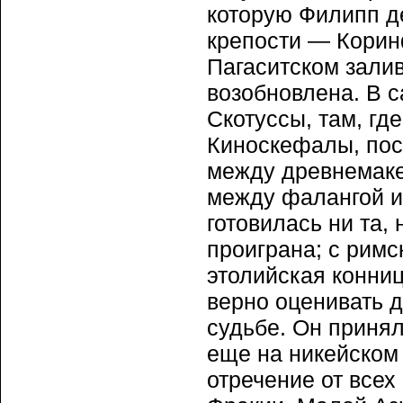
которую Филипп де
крепости — Корин
Пагаситском заливе
возобновлена. В с
Скотуссы, там, гд
Киноскефалы, пос
между древнемаке
между фалангой и 
готовилась ни та,
проиграна; с рим
этолийская конни
верно оценивать д
судьбе. Он приня
еще на никейском
отречение от всех