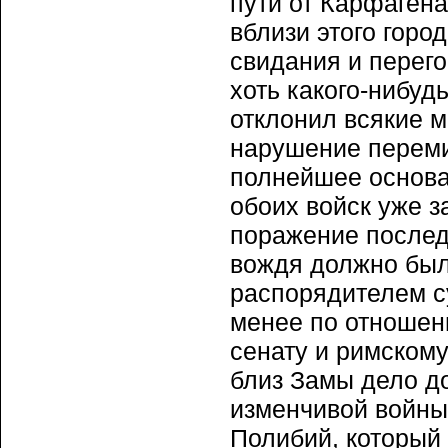
пути от Карфаген
вблизи этого горо
свидания и перег
хоть какого-нибуд
отклонил всякие м
нарушение переми
полнейшее основан
обоих войск уже з
поражение последн
вождя должно был
распорядителем су
менее по отношен
сенату и римскому
близ Замы дело д
изменчивой войны
Полибий, который 