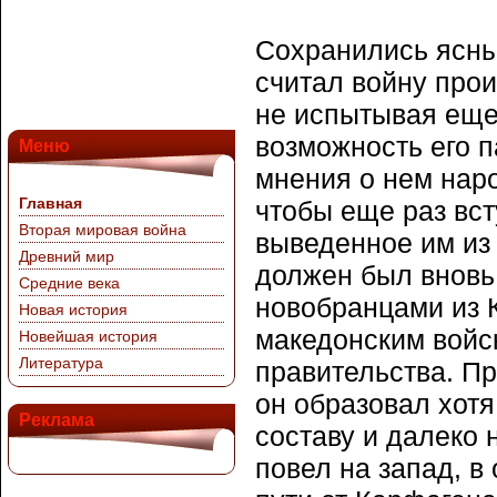
Сохранились ясные
считал войну прои
не испытывая еще
возможность его п
Меню
мнения о нем наро
Главная
чтобы еще раз вст
Вторая мировая война
выведенное им из
Древний мир
должен был вновь
Средние века
новобранцами из К
Новая история
македонским войс
Новейшая история
Литература
правительства. Пр
он образовал хотя
Реклама
составу и далеко
повел на запад, в