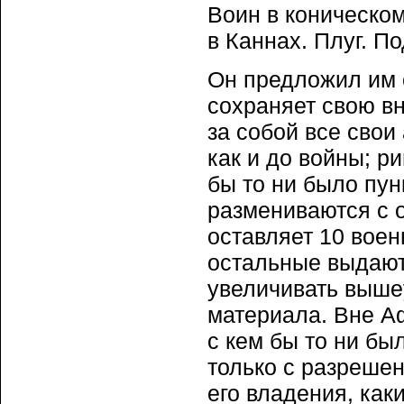
Воин в коническ
в Каннах. Плуг. П
Он предложил им 
сохраняет свою в
за собой все свои
как и до войны; р
бы то ни было пу
размениваются с 
оставляет 10 вое
остальные выдают
увеличивать вышеу
материала. Вне А
с кем бы то ни бы
только с разреше
его владения, как