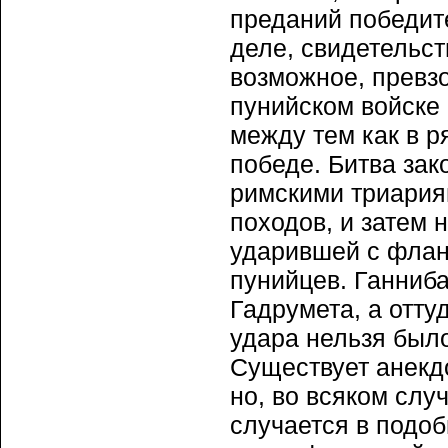
преданий победит
деле, свидетельст
возможное, превзо
пунийском войске
между тем как в 
победе. Битва за
римскими триария
походов, и затем 
ударившей с флан
пунийцев. Ганниба
Гадрумета, а отту
удара нельзя был
Существует анекд
но, во всяком слу
случается в подоб