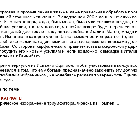
торговая и промышленная жизнь и даже правильная обработка полей
вшей страшное испытание. В следующем 206 г. до н. э. не случило
. И только теперь, когда, быть может, было уже слишком поздно, в
йшие усилия, т. к. там поняли, что война вскоре будет перенесена 
тся целый десяток лет, как длилась война в Италии. Магон, младш
ть Испанию, в которой уже не было возможности держаться (один
ам), и со всеми находившимися в его распоряжении войсками дол
бала. Со стороны карфагенского правительства македонскому ца
побудить его к новым усилиям и, если возможно, к высадке в Итал
пления к Ганнибалу.
время вернулся из Испании Сципион, чтобы участвовать в консульс
невался в том, что ему богами предназначено закончить эту долгую
любимым избранником, не колеблясь разделял уверенность Сципи
консулы.
е по теме
 КАРФАГЕН
рическое изображение триумфатора. Фреска из Помпеи. ...