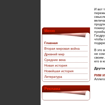
И вот 
пережи
смысле
велича
продли
покину
Меню
пунийц
Гасдру
чтобы 
Главная
подкре
Вторая мировая война
В это 
не сом
Древний мир
своим 
Средние века
его в 
Новая история
Друго
Новейшая история
РИМ И
Литература
Аллего
Реклама