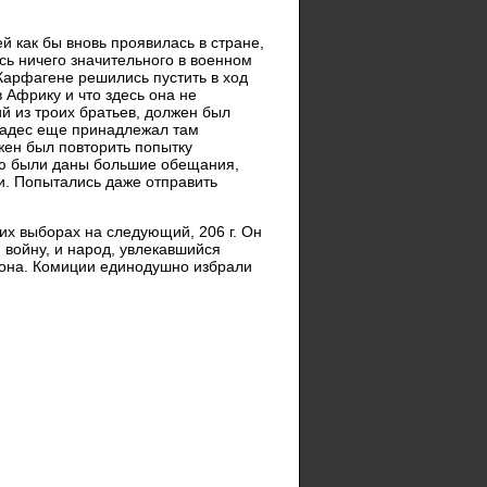
 как бы вновь проявилась в стране,
сь ничего значительного в военном
 Карфагене решились пустить в ход
в Африку и что здесь она не
ий из троих братьев, должен был
 Гадес еще принадлежал там
жен был повторить попытку
рю были даны большие обещания,
ии. Попытались даже отправить
ких выборах на следующий, 206 г. Он
 войну, и народ, увлекавшийся
она. Комиции единодушно избрали