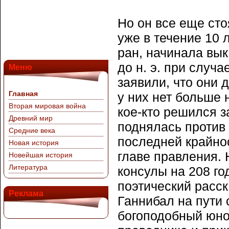
Но он все еще сто
уже в течение 10 
ран, начинала вык
до н. э. при случ
Меню
заявили, что они 
Главная
у них нет больше 
Вторая мировая война
кое-кто решился з
Древний мир
поднялась против
Средние века
последней крайнос
Новая история
главе правления. 
Новейшая история
Литература
консулы на 208 го
поэтический расск
Реклама
Ганнибал на пути 
богоподобный юно