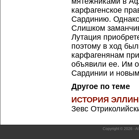
мятежниками в Аф
карфагенское пра
Сардинию. Однако 
Слишком заманчив
Лутация приобрет
поэтому в ход был
карфагенянам при
объявили ее. Им о
Сардинии и новым 
Другое по теме
ИСТОРИЯ ЭЛЛИН
Зевс Отриколийски
Copyright © 2026 - Al