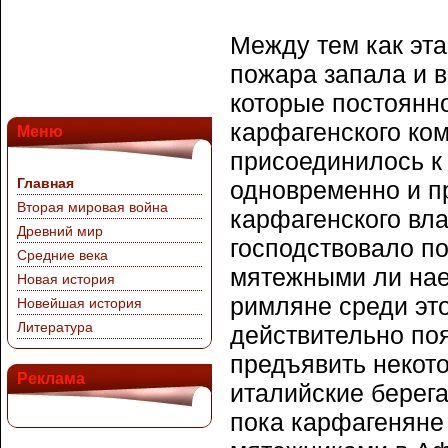
Между тем как эт
пожара запала и в
которые постоянно
карфагенского ком
Меню
присоединилось к
Главная
одновременно и п
Вторая мировая война
карфагенского вл
Древний мир
господствовало п
Средние века
мятежными ли нае
Новая история
римляне среди эт
Новейшая история
Литература
действительно поя
предъявить некот
Реклама
италийские берега
пока карфагеняне