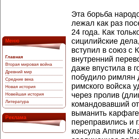
Эта борьба народо
лежал как раз по
24 года. Как толь
сицилийские дела,
Меню
вступил в союз с
Главная
внутренний перево
Вторая мировая война
даже впустила в г
Древний мир
побудило римлян 
Средние века
римского войска у
Новая история
через пролив (длин
Новейшая история
Литература
командовавший от
выманить карфаге
Реклама
переправились и 
консула Аппия Клав