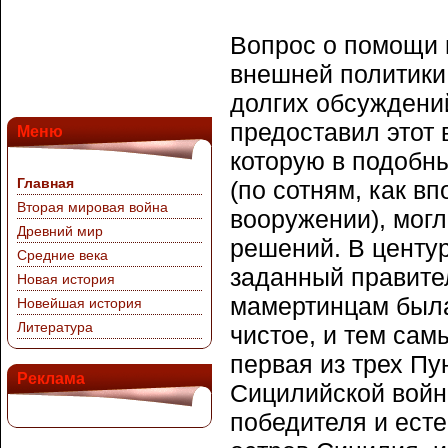
Вопрос о помощи 
внешней политики,
долгих обсуждений
предоставил этот 
Меню
которую в подобн
Главная
(по сотням, как в
Вторая мировая война
вооружении), мог
Древний мир
решений. В центу
Средние века
заданный правите
Новая история
мамертинцам была
Новейшая история
Литература
чистое, и тем са
первая из трех П
Реклама
Сицилийской войно
победителя и ест