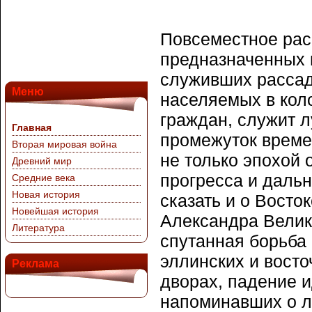
Повсеместное рас
предназначенных н
служивших рассад
Меню
населяемых в кол
граждан, служит л
Главная
промежуток времен
Вторая мировая война
не только эпохой 
Древний мир
прогресса и даль
Средние века
Новая история
сказать и о Восто
Новейшая история
Александра Велико
Литература
спутанная борьба
эллинских и вост
Реклама
дворах, падение 
напоминавших о л