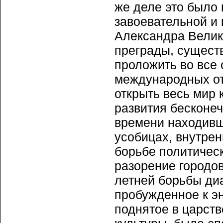
же деле это было 
завоевательной и
Александра Велик
преграды, сущест
проложить во все 
международных от
открыть весь мир
развития бесконеч
времени находивш
усобицах, внутре
борьбе политичес
разорение городов
летней борьбы диа
пробужденное к э
поднятое в царст