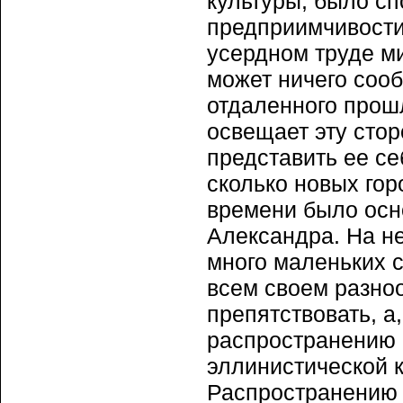
культуры, было сп
предприимчивости
усердном труде м
может ничего соо
отдаленного прошл
освещает эту стор
представить ее се
сколько новых гор
времени было осн
Александра. На н
много маленьких с
всем своем разно
препятствовать, а
распространению 
эллинистической к
Распространению 