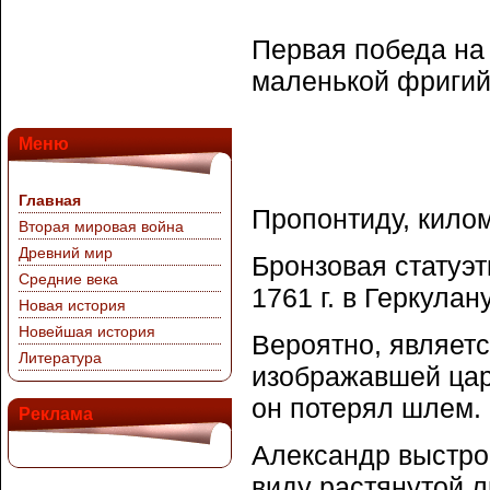
Первая победа на
маленькой фригий
Меню
Главная
Пропонтиду, килом
Вторая мировая война
Древний мир
Бронзовая статуэ
Средние века
1761 г. в Геркулан
Новая история
Новейшая история
Вероятно, являет
Литература
изображавшей царя
он потерял шлем.
Реклама
Александр выстрои
виду растянутой 