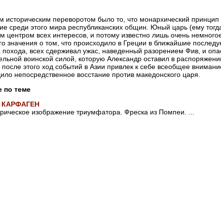
 историческим переворотом было то, что монархический принцип
ие среди этого мира республиканских общин. Юный царь (ему тогда
м центром всех интересов, и потому известно лишь очень немног
го значения о том, что происходило в Греции в ближайшие послед
 похода, всех сдерживал ужас, наведенный разорением Фив, и опа
ельной воинской силой, которую Александр оставил в распоряжени
 после этого ход событий в Азии привлек к себе всеобщее внимание
ило непосредственное восстание против македонского царя.
е по теме
 КАРФАГЕН
рическое изображение триумфатора. Фреска из Помпеи. ...