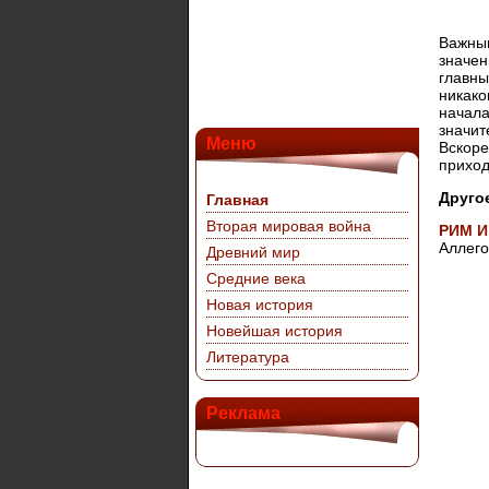
Важным
значен
главны
никако
начала
значит
Меню
Вскоре
приход
Друго
Главная
Вторая мировая война
РИМ И
Аллего
Древний мир
Средние века
Новая история
Новейшая история
Литература
Реклама