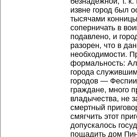
безнадежной, т. к.
извне город был о
тысячами конницы
соперничать в вои
подавлено, и город
разорен, что в д
необходимости. П
формальность: Ал
города служившим
городов — Феспии
граждане, много 
владычества, не 
смертный пригово
смягчить этот при
допускалось госу
пощадить дом Пин