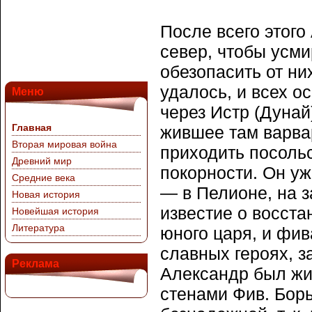
После всего этого
север, чтобы усм
обезопасить от ни
удалось, и всех о
Меню
через Истр (Дунай
Главная
жившее там варвар
Вторая мировая война
приходить посоль
Древний мир
покорности. Он уж
Средние века
— в Пелионе, на 
Новая история
известие о восста
Новейшая история
Литература
юного царя, и фи
славных героях, з
Реклама
Александр был жи
стенами Фив. Бор