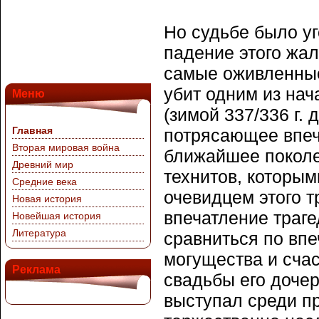
Но судьбе было уг
падение этого жал
самые оживленные
убит одним из нач
Меню
(зимой 337/336 г. 
Главная
потрясающее впеч
Вторая мировая война
ближайшее поколе
Древний мир
технитов, которым
Средние века
очевидцем этого т
Новая история
впечатление траг
Новейшая история
Литература
сравниться по впе
могущества и счас
Реклама
свадьбы его дочер
выступал среди пр