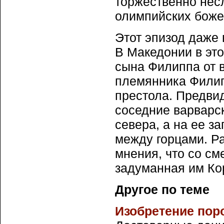
торжественно нес
олимпийских боже
Этот эпизод даже
В Македонии в эт
сына Филиппа от в
племянника Филипп
престола. Предви
соседние варварс
севера, а на ее з
между горцами. Ра
мнения, что со с
задуманная им Ко
Другое по теме
Изобретение пор