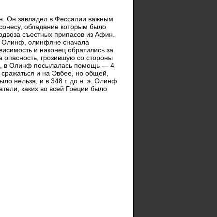
н. Он завладел в Фессалии важным
рсонесу, обладание которым было
подвоза съестных припасов из Афин.
л Олинф, олинфяне сначала
висимость и наконец обратились за
 опасность, грозившую со стороны
да, в Олинф посылалась помощь — 4
 сражаться и на Эвбее, но общей,
о нельзя, и в 348 г. до н. э. Олинф
атели, каких во всей Греции было