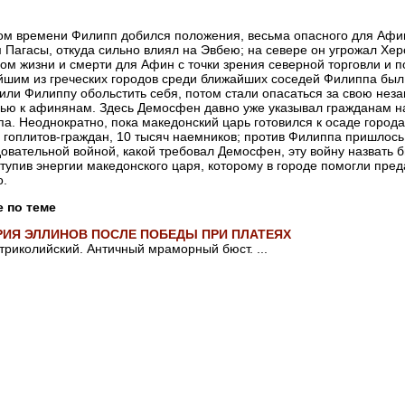
ом времени Филипп добился положения, весьма опасного для Афи
 Пагасы, откуда сильно влиял на Эвбею; на севере он угрожал Хе
ом жизни и смерти для Афин с точки зрения северной торговли и 
шим из греческих городов среди ближайших соседей Филиппа бы
или Филиппу обольстить себя, потом стали опасаться за свою неза
ю к афинянам. Здесь Демосфен давно уже указывал гражданам на
а. Неоднократно, пока македонский царь готовился к осаде горо
 гоплитов-граждан, 10 тысяч наемников; против Филиппа пришлось
овательной войной, какой требовал Демосфен, эту войну назвать был
ступив энергии македонского царя, которому в городе помогли пред
о.
е по теме
ИЯ ЭЛЛИНОВ ПОСЛЕ ПОБЕДЫ ПРИ ПЛАТЕЯХ
триколийский. Античный мраморный бюст. ...