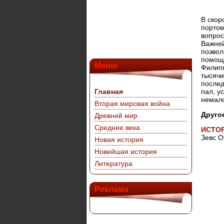
В скор
портом
вопрос
Важней
позвол
помощь
Меню
Филипп
тысячи
послед
Главная
пал, у
немал
Вторая мировая война
Друго
Древний мир
Средние века
ИСТОР
Зевс О
Новая история
Новейшая история
Литература
Реклама