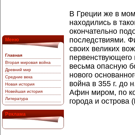
В Греции же в мо
находились в так
окончательно под
последствиями. Фи
Меню
своих великих вож
Главная
первенствующего 
Вторая мировая война
весьма опасную б
Древний мир
нового основанного
Средние века
война в 355 г. до
Новая история
Афин миром, по к
Новейшая история
Литература
города и острова 
Реклама