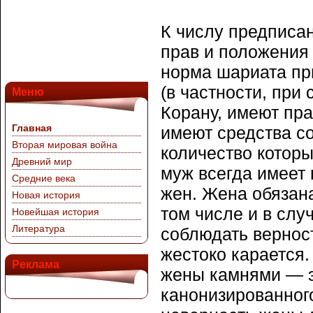
К числу предписа
прав и положени
норма шариата пр
(в частности, при
Меню
Корану, имеют пра
Главная
имеют средства со
Вторая мировая война
количество которы
Древний мир
муж всегда имеет
Средние века
жен. Жена обязан
Новая история
том числе и в сл
Новейшая история
Литература
соблюдать вернос
жестоко карается.
Реклама
жены камнями — э
канонизированного