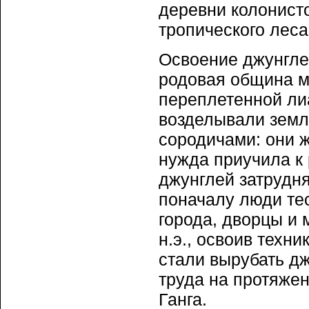
деревни колонисто
тропического леса
Освоение джунгле
родовая община м
переплетенной ли
возделывали земл
сородичами: они ж
нужда приучила к 
джунглей затрудн
поначалу люди те
города, дворцы и 
н.э., освоив техн
стали вырубать дж
труда на протяже
Ганга.