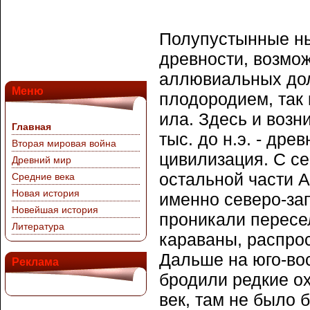
Полупустынные ны
древности, возмо
аллювиальных дол
Меню
плодородием, так 
ила. Здесь и возн
Главная
тыс. до н.э. - др
Вторая мировая война
цивилизация. С се
Древний мир
остальной части А
Средние века
Новая история
именно северо-зап
Новейшая история
проникали пересе
Литература
караваны, распро
Дальше на юго-вос
Реклама
бродили редкие о
век, там не было