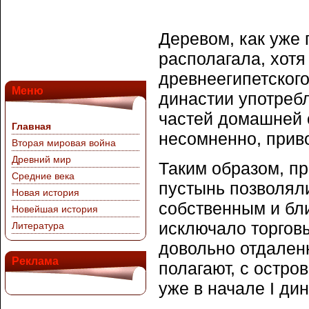
Деревом, как уже 
располагала, хотя
древнеегипетского
Меню
династии употреб
частей домашней о
Главная
несомненно, прив
Вторая мировая война
Древний мир
Таким образом, пр
Средние века
пустынь позволял
Новая история
собственным и бл
Новейшая история
исключало торгов
Литература
довольно отдаленн
Реклама
полагают, с остро
уже в начале I ди