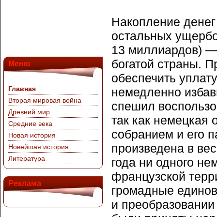
Накопление денег
остальных ущербов
13 миллиардов) —
богатой страны. П
Меню
обеспечить уплат
Главная
немедленно избави
Вторая мировая война
спешил воспользо
Древний мир
так как немецкая 
Средние века
собранием и его п
Новая история
произведена в вес
Новейшая история
Литература
года ни одного не
французской терри
Реклама
громадные единов
и преобразовании 