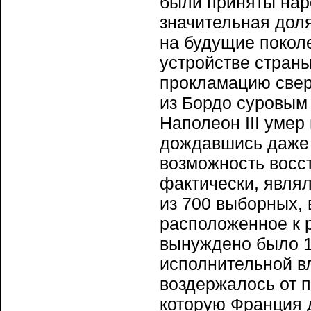
были приняты наро
значительная доля
на будущие покол
устройстве стран
прокламацию свер
из Бордо суровым 
Наполеон III умер
дождавшись даже 
возможность восст
фактически, явля
из 700 выборных, 
расположенное к 
вынуждено было 1
исполнительной в
воздержалось от 
которую Франция 