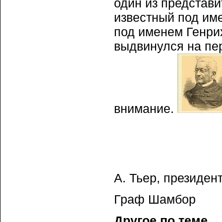
один из представи
известный под им
под именем Генрих
выдвинулся на пе
внимание.
А. Тьер, президе
Граф Шамбор
Другое по теме