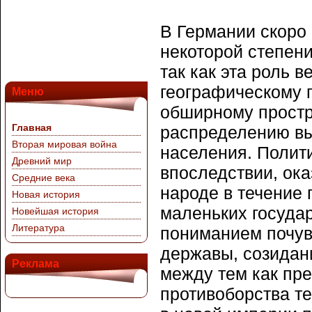
В Германии скоро
некоторой степен
так как эта роль 
географическому 
Меню
обширному простр
Главная
распределению вы
Вторая мировая война
населения. Полити
Древний мир
впоследствии, ок
Средние века
народе в течение 
Новая история
маленьких госуда
Новейшая история
Литература
пониманием почув
державы, созидан
Реклама
между тем как пр
противоборства т