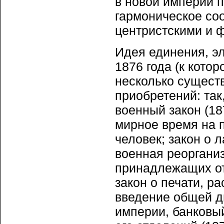
в новой империи 
гармоническое со
центристскими и 
Идея единения, э
1876 года (к кото
несколько сущест
приобретений: так
военный закон (18
мирное время на 
человек; закон о 
военная реоргани
принадлежащих от
закон о печати, р
введение общей д
империи, банковый