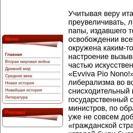
Учитывая веру ита
преувеличивать, л
папы, издавшего т
освобождении все
Меню
окружена каким-т
Главная
настроение вызыв
Вторая мировая война
частью искусствен
Древний мир
«Evviva Pio Nono!
Средние века
либерализма во в
Новая история
снисходительный 
Новейшая история
Литература
государственный со
министров, по обр
Реклама
уже не совсем до
«гражданской стр