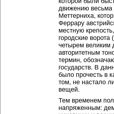
которой были быс
движению весьма 
Меттерниха, котор
Феррару австрийск
местную крепость,
городские ворота 
четырем великим 
авторитетным тоно
термин, обознача
государств. В дан
было прочесть в к
том, не настало л
вещей.
Тем временем пол
напряженным: дем